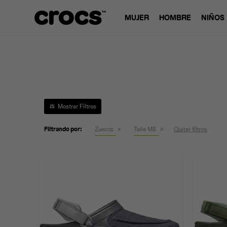
MUJER
HOMBRE
NIÑOS
Filtrando por:
Zuecos
Talle M8
Quitar filtros