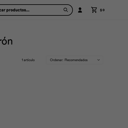
$
0
rón
1 artículo
Recomendados