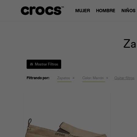
MUJER
HOMBRE
NIÑOS
Za
Filtrando por:
Zapatos
Color:
Marrón
Quitar filtros