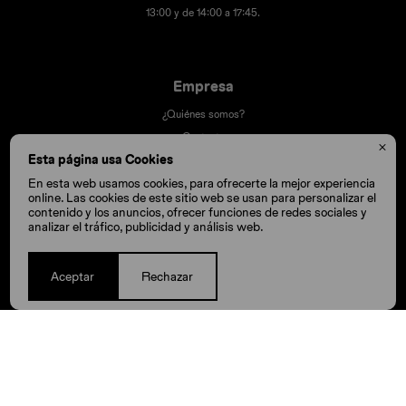
13:00 y de 14:00 a 17:45.
Empresa
¿Quiénes somos?
Contacto

Esta página usa Cookies
Términos y condiciones
Trabaja con nosotros
En esta web usamos cookies, para ofrecerte la mejor experiencia
online. Las cookies de este sitio web se usan para personalizar el
Nuestras tiendas
contenido y los anuncios, ofrecer funciones de redes sociales y
analizar el tráfico, publicidad y análisis web.
Compra
Aceptar
Rechazar
Cómo comprar
Cambios y devoluciones
Cómo cuido mis Crocs
Preguntas frecuentes
Millas Itaú volar