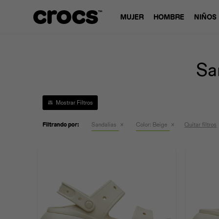
MUJER
HOMBRE
NIÑOS
Sa
Filtrando por:
Sandalias
Color:
Beige
Quitar filtros