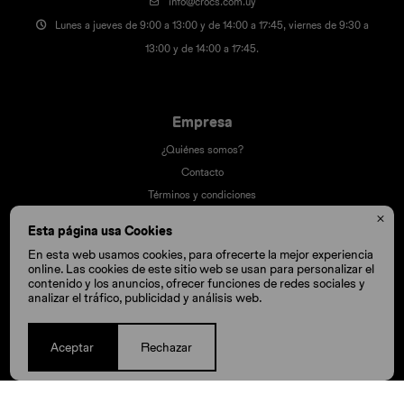
info@crocs.com.uy
Lunes a jueves de 9:00 a 13:00 y de 14:00 a 17:45, viernes de 9:30 a
13:00 y de 14:00 a 17:45.
Empresa
¿Quiénes somos?
Contacto
Términos y condiciones
Trabaja con nosotros

Esta página usa Cookies
Nuestras tiendas
En esta web usamos cookies, para ofrecerte la mejor experiencia
online. Las cookies de este sitio web se usan para personalizar el
contenido y los anuncios, ofrecer funciones de redes sociales y
analizar el tráfico, publicidad y análisis web.
Compra
Cómo comprar
Aceptar
Rechazar
Cambios y devoluciones
Cómo cuido mis Crocs