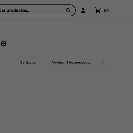
$
0
de
2 artículos
Recomendados