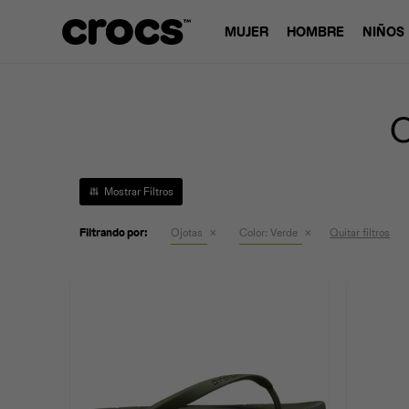
MUJER
HOMBRE
NIÑOS
O
Filtrando por:
Ojotas
Color:
Verde
Quitar filtros