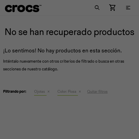

Comprar Mujer
Comprar Hombre
Comprar Niños
Llaveros
Jibbitz™ Charm Pack
No se han recuperado productos
New Arrivals
New Arrivals
Por estilo
Medias
Jibbitz™ Charm
¡Lo sentimos! No hay productos en esta sección.
Por estilo
Por estilo
Colecciones
Zuecos
Inténtalo nuevamente con otros criterios de filtrado o busca en otras
secciones de nuestro catálogo.
Colecciones
Colecciones
New Arrivals
Zuecos
Zuecos
Pantuflas
Crocband™
Ojotas
Crocband™
Ojotas
Crocband™
Sandalias
Classic
Filtrando por:
Ojotas
Color:
Rosa
Quitar filtros
Viajes &
Metálicos
Naturaleza
Sandalias
Classic
Sandalias
Classic
Championes
Lined
Hobbies
Championes
Crocs Trabajo
Championes
Crocs Trabajo
Botas
Literide™
Botas
Lined
Botas
Lined
All - Terrain