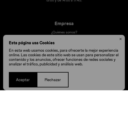
13:00 y de 14:00 a 17:45.
Empresa
¿Quiénes somos?
Contacto

Esta página usa Cookies
Términos y condiciones
En esta web usamos cookies, para ofrecerte la mejor experiencia
Trabaja con nosotros
online. Las cookies de este sitio web se usan para personalizar el
contenido y los anuncios, ofrecer funciones de redes sociales y
Nuestras tiendas
analizar el tráfico, publicidad y análisis web.
Aceptar
Rechazar
Compra
Cómo comprar
Cambios y devoluciones
Cómo cuido mis Crocs
Preguntas frecuentes
Millas Itaú volar
Envíos