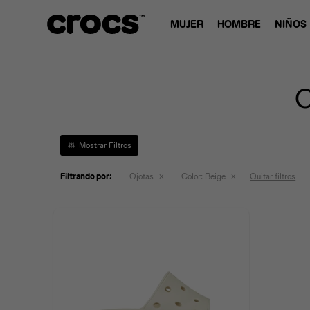
MUJER
HOMBRE
NIÑOS
O
Filtrando por:
Ojotas
Color:
Beige
Quitar filtros