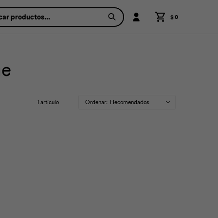
$
0
ge
1 artículo
Recomendados