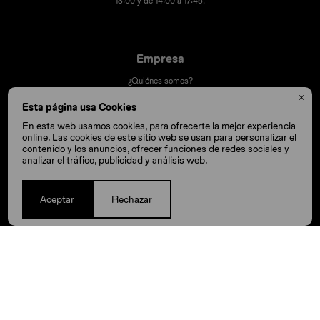
13:00 y de 14:00 a 17:45.
Empresa
¿Quiénes somos?
Contacto

Esta página usa Cookies
Términos y condiciones
En esta web usamos cookies, para ofrecerte la mejor experiencia
Trabaja con nosotros
online. Las cookies de este sitio web se usan para personalizar el
contenido y los anuncios, ofrecer funciones de redes sociales y
Nuestras tiendas
analizar el tráfico, publicidad y análisis web.
Aceptar
Rechazar
Compra
Cómo comprar
Cambios y devoluciones
Cómo cuido mis Crocs
Preguntas frecuentes
Millas Itaú volar
Envíos