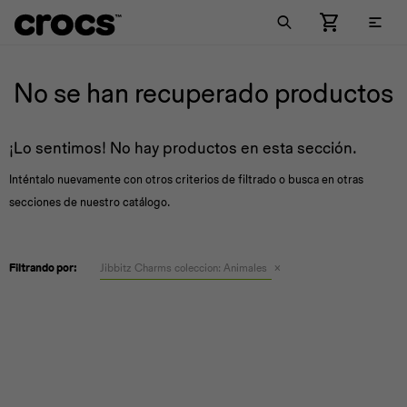

Comprar Mujer
Comprar Hombre
Comprar Niños
Llaveros
Jibbitz™ Charm Pack
No se han recuperado productos
New Arrivals
New Arrivals
Por estilo
Medias
Jibbitz™ Charm
¡Lo sentimos! No hay productos en esta sección.
Por estilo
Por estilo
Colecciones
Zuecos
Inténtalo nuevamente con otros criterios de filtrado o busca en otras
secciones de nuestro catálogo.
Colecciones
Colecciones
New Arrivals
Zuecos
Zuecos
Pantuflas
Crocband™
Ojotas
Crocband™
Ojotas
Crocband™
Sandalias
Classic
Filtrando por:
Jibbitz Charms coleccion:
Animales
Viajes &
Metálicos
Naturaleza
Sandalias
Classic
Sandalias
Classic
Championes
Lined
Hobbies
Championes
Crocs Trabajo
Championes
Crocs Trabajo
Botas
Literide™
Botas
Lined
Botas
Lined
All - Terrain