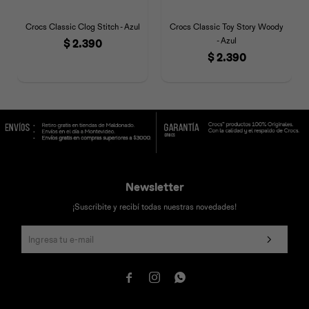
Crocs Classic Clog Stitch - Azul
Crocs Classic Toy Story Woody
- Azul
$
2.390
$
2.390
Newsletter
¡Suscribite y recibí todas nuestras novedades!


