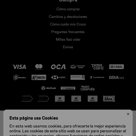
Cómo comprar
Cambios y devoluciones
Cómo cuido mis Crocs
Preguntas frecuentes
Millas Itaú volar
Envíos

© Copyright 2026 / Crocs
Esta página usa Cookies
C11
C12
C13
J1
J2
En esta web usamos cookies, para ofrecerte la mejor experiencia
online. Las cookies de este sitio web se usan para personalizar el
contenido y los anuncios, ofrecer funciones de redes sociales y