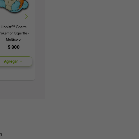
Jibbitz™ Charm
Jibbitz™ Charm
Jibbitz™ Charm
J
Pokemon Squirtle -
Frutilla - Multicolor
Corazón - Multicolor
Multicolor
$
300
$
400
$
300
Agregar
Agregar
Agregar
n