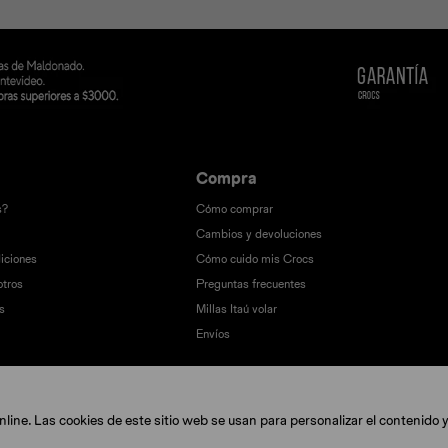
Compra
s?
Cómo comprar
Cambios y devoluciones
iciones
Cómo cuido mis Crocs
otros
Preguntas frecuentes
s
Millas Itaú volar
Envíos
ine. Las cookies de este sitio web se usan para personalizar el contenido y 