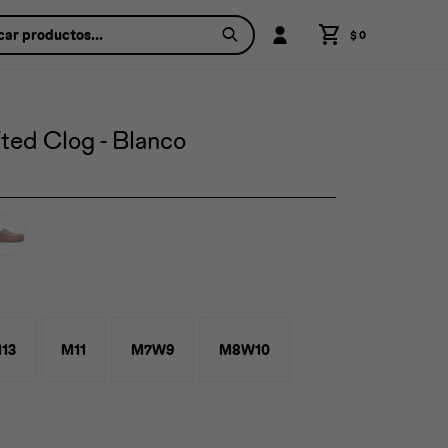
$
0
ted Clog - Blanco
13
M11
M7W9
M8W10