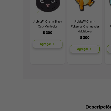
Jibbitz™ Charm Black
Jibbitz™ Charm
Cat - Multicolor
Pokemos Charmander
- Multicolor
$
300
$
300
Agregar
Agregar
Descripció