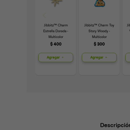
Jibbitz™ Charm
Jibbitz™ Charm Toy
J
Estrella Dorada -
Story Woody -
Multicolor
Multicolor
$
400
$
300
Agregar
Agregar
Descripció