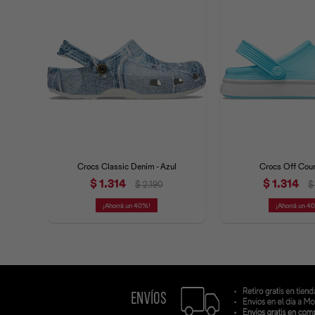
Crocs Classic Denim - Azul
Crocs Off Court
$
1.314
$
1.314
$
2.190
$
40
4