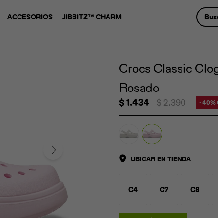
ACCESORIOS
JIBBITZ™ CHARM
Crocs Classic Clo
Rosado
$
1.434
$
2.390
40
UBICAR EN TIENDA
C4
C7
C8