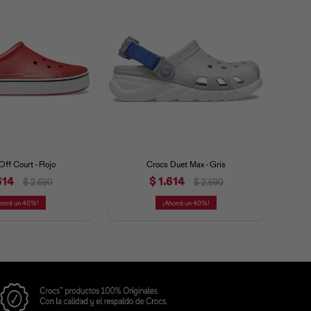
Off Court - Rojo
Crocs Duet Max - Gris
614
$
1.614
$
2.690
$
2.690
40
40