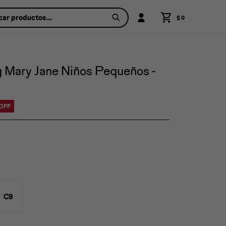
$
0
g Mary Jane Niños Pequeños -
C9