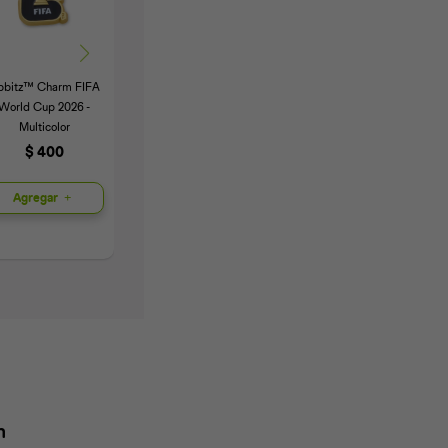
ibbitz™ Charm FIFA
Jibbitz™ Charm Black
Jibbitz™ Charm
World Cup 2026 -
Cat - Multicolor
Pokemos Charmander
Multicolor
- Multicolor
$
300
$
400
$
300
Agregar
Agregar
Agregar
n