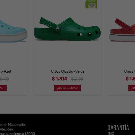
 - Azul
Crocs Classic - Verde
Crocs 
$
1.314
$
1.
2.190
$
2.190
0
40