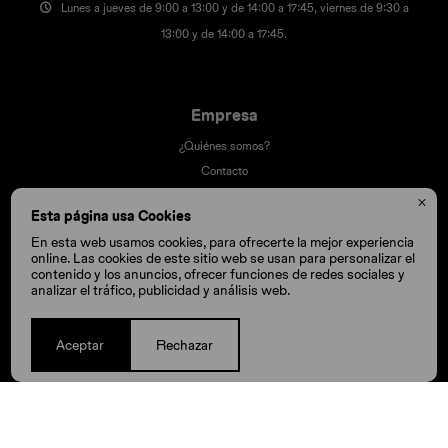
Lunes a jueves de 9:00 a 13:00 y de 14:00 a 17:45, viernes de 9:30 a
13:00 y de 14:00 a 17:45.
Empresa
¿Quiénes somos?
Contacto
Términos y condiciones

Esta página usa Cookies
Trabaja con nosotros
En esta web usamos cookies, para ofrecerte la mejor experiencia
Nuestras tiendas
online. Las cookies de este sitio web se usan para personalizar el
contenido y los anuncios, ofrecer funciones de redes sociales y
analizar el tráfico, publicidad y análisis web.
Compra
Aceptar
Rechazar
Cómo comprar
Cambios y devoluciones
Cómo cuido mis Crocs
Preguntas frecuentes