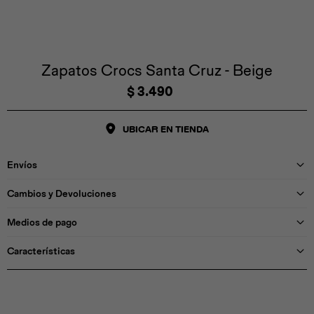
Iconos &
Personajes
Deporte
Emojis
Cozzzy
Zapatos
Cozzzy
Off Court
Off Court
Off Court
Licencias
Zapatos Crocs Santa Cruz - Beige
$
3.490
Licencias
Santa Cruz
Letras &
Comida
Animales
Números
UBICAR EN TIENDA
InMotion
Yukon
Envíos
Licencias
Cambios y Devoluciones
InMotion
Warner Bros
Nickelodeon
NBA
Medios de pago
Características
Pokemón
Star Wars
Marvel