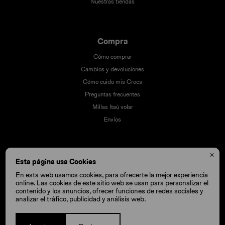
Nuestras tiendas
Compra
Cómo comprar
Cambios y devoluciones
Cómo cuido mis Crocs
Preguntas frecuentes
Millas Itaú volar
Envíos

Esta página usa Cookies
En esta web usamos cookies, para ofrecerte la mejor experiencia
online. Las cookies de este sitio web se usan para personalizar el
contenido y los anuncios, ofrecer funciones de redes sociales y
analizar el tráfico, publicidad y análisis web.