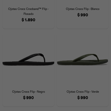
Iconos &
Personajes
Deporte
Emojis
Ojotas Crocs Crocband™ Flip -
Ojotas Crocs Flip - Blanco
Cozzzy
Zapatos
Cozzzy
Off Court
Rosado
$
990
$
1.890
Off Court
Off Court
Licencias
Licencias
Santa Cruz
Letras &
Comida
Animales
Números
InMotion
Yukon
Licencias
InMotion
Warner Bros
Nickelodeon
NBA
Ojotas Crocs Flip - Negro
Ojotas Crocs Flip - Verde
$
990
$
990
Pokemón
Star Wars
Marvel