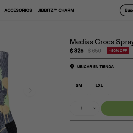
ACCESORIOS
JIBBITZ™ CHARM
Medias Crocs Spray
$
325
$
650
50
UBICAR EN TIENDA
SM
LXL
1