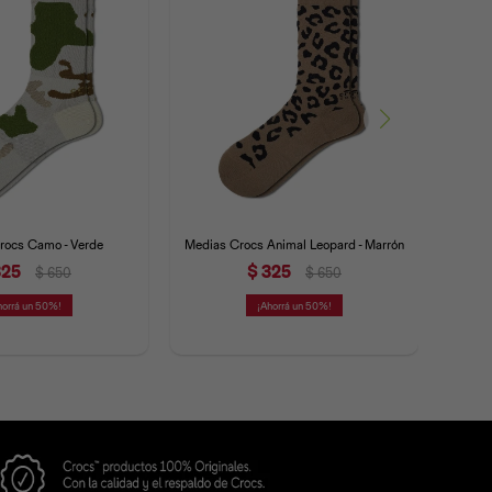
rocs Camo - Verde
Medias Crocs Animal Leopard - Marrón
Media
325
$
325
$
650
$
650
50
50