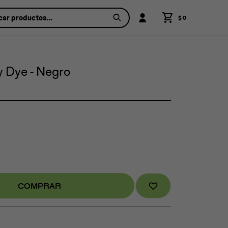
$
0
 Dye - Negro
COMPRAR