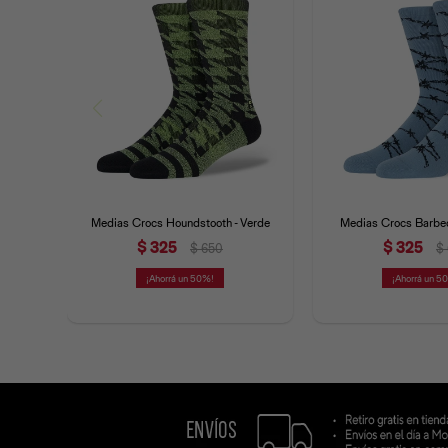
Medias Crocs Houndstooth - Verde
Medias Crocs Barbed
$
325
$
325
$
650
$
50
5