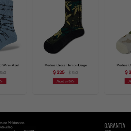
 Wire - Azul
Medias Crocs Hemp - Beige
Medias C
$
325
$
650
$
650
0
50