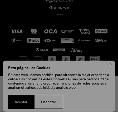
Preguntas frecuentes
Millas Itaú volar
Envíos

Esta página usa Cookies
© Copyright 2026 / Crocs
En esta web usamos cookies, para ofrecerte la mejor experiencia
online. Las cookies de este sitio web se usan para personalizar el
contenido y los anuncios, ofrecer funciones de redes sociales y
SM
LXL
analizar el tráfico, publicidad y análisis web.
Aceptar
Rechazar
1
COMPRAR
Fenicio