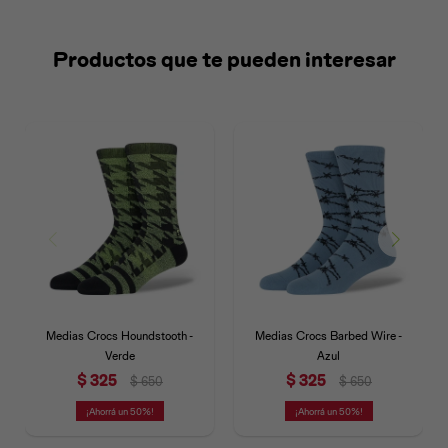
Productos que te pueden interesar
Universal
Disney
Nintendo
Medias Crocs Houndstooth -
Medias Crocs Barbed Wire -
Verde
Azul
$
325
$
325
$
650
$
650
50
50