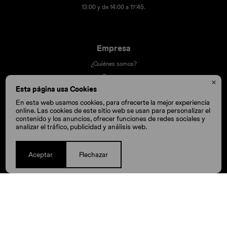
13:00 y de 14:00 a 17:45.
Empresa
¿Quiénes somos?
Contacto

Esta página usa Cookies
Términos y condiciones
Trabaja con nosotros
En esta web usamos cookies, para ofrecerte la mejor experiencia
online. Las cookies de este sitio web se usan para personalizar el
Nuestras tiendas
contenido y los anuncios, ofrecer funciones de redes sociales y
analizar el tráfico, publicidad y análisis web.
Compra
Aceptar
Rechazar
Cómo comprar
Cambios y devoluciones
Cómo cuido mis Crocs
Preguntas frecuentes
Millas Itaú volar