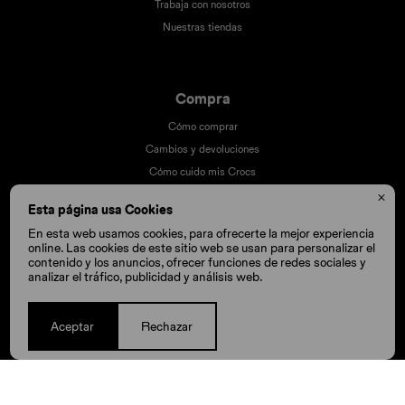
Trabaja con nosotros
Nuestras tiendas
Compra
Cómo comprar
Cambios y devoluciones
Cómo cuido mis Crocs
Preguntas frecuentes

Esta página usa Cookies
Millas Itaú volar
En esta web usamos cookies, para ofrecerte la mejor experiencia
Envíos
online. Las cookies de este sitio web se usan para personalizar el
contenido y los anuncios, ofrecer funciones de redes sociales y
analizar el tráfico, publicidad y análisis web.
Aceptar
Rechazar