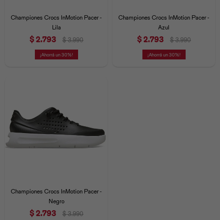
Iconos &
Personajes
Deporte
Emojis
Championes Crocs InMotion Pacer -
Championes Crocs InMotion Pacer -
Cozzzy
Zapatos
Cozzzy
Off Court
Lila
Azul
$
2.793
$
2.793
$
3.990
$
3.990
Off Court
Off Court
Licencias
30
30
Licencias
Santa Cruz
Letras &
Comida
Animales
Números
InMotion
Yukon
Licencias
InMotion
Warner Bros
Nickelodeon
NBA
Championes Crocs InMotion Pacer -
Negro
$
2.793
$
3.990
Pokemón
Star Wars
Marvel