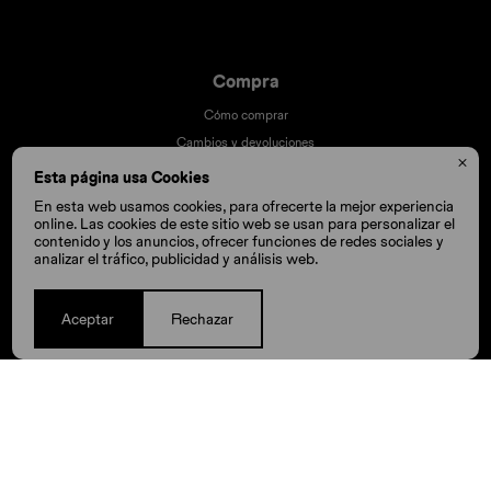
Compra
Cómo comprar
Cambios y devoluciones

Cómo cuido mis Crocs
Esta página usa Cookies
Preguntas frecuentes
En esta web usamos cookies, para ofrecerte la mejor experiencia
online. Las cookies de este sitio web se usan para personalizar el
Millas Itaú volar
contenido y los anuncios, ofrecer funciones de redes sociales y
Envíos
analizar el tráfico, publicidad y análisis web.
Aceptar
Rechazar