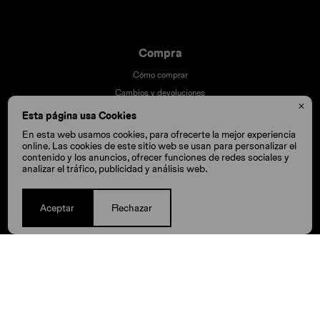
Compra
Cómo comprar
Cambios y devoluciones

Cómo cuido mis Crocs
Esta página usa Cookies
Preguntas frecuentes
En esta web usamos cookies, para ofrecerte la mejor experiencia
online. Las cookies de este sitio web se usan para personalizar el
Millas Itaú volar
contenido y los anuncios, ofrecer funciones de redes sociales y
Envíos
analizar el tráfico, publicidad y análisis web.
Aceptar
Rechazar