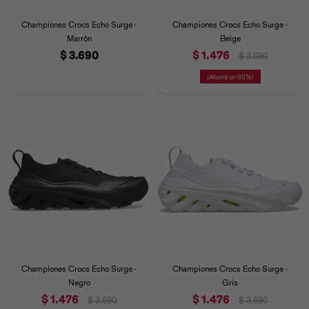
Iconos &
Personajes
Deporte
Emojis
Championes Crocs Echo Surge -
Championes Crocs Echo Surge -
Cozzzy
Zapatos
Cozzzy
Off Court
Marrón
Beige
$
3.690
$
1.476
$
3.690
Off Court
Off Court
Licencias
60
Licencias
Santa Cruz
Letras &
Comida
Animales
Números
InMotion
Yukon
Licencias
InMotion
Warner Bros
Nickelodeon
NBA
Championes Crocs Echo Surge -
Championes Crocs Echo Surge -
Negro
Gris
$
1.476
$
1.476
$
3.690
$
3.690
Pokemón
Star Wars
Marvel