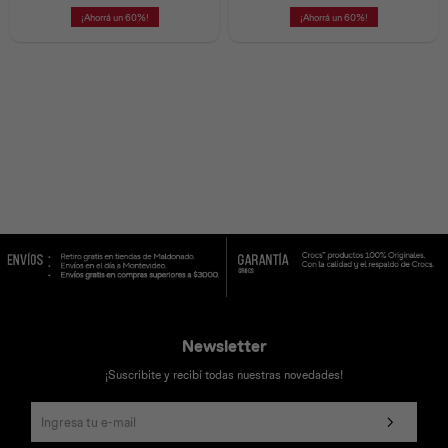
60
60
Universal
Disney
Nintendo
Newsletter
¡Suscribite y recibí todas nuestras novedades!