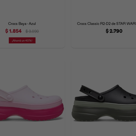
Crocs Baya - Azul
Crocs Classic R2-D2 de STAR WARS
$
1.854
$
2.790
$
3.090
40