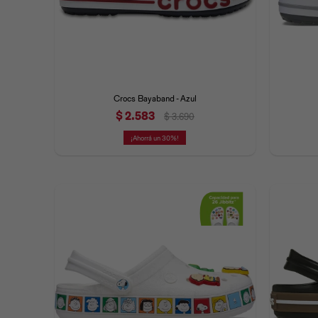
Crocs Bayaband - Azul
$
2.583
$
3.690
30