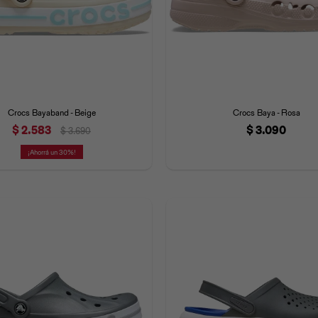
Crocs Bayaband - Beige
Crocs Baya - Rosa
$
2.583
$
3.090
$
3.690
30