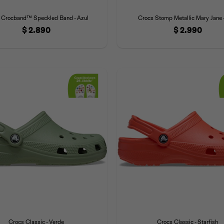
 Crocband™ Speckled Band - Azul
Crocs Stomp Metallic Mary Jane -
$
2.890
$
2.990
Crocs Classic - Verde
Crocs Classic - Starfish