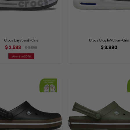
Crocs Bayaband - Gris
Crocs Clog InMotion - Gris
$
2.583
$
3.990
$
3.690
30