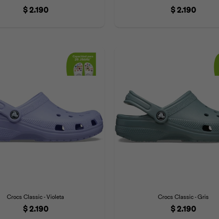
$
2.190
$
2.190
Crocs Classic - Violeta
Crocs Classic - Gris
$
2.190
$
2.190