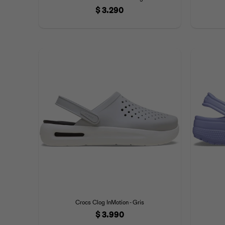
$
3.290
Crocs Clog InMotion - Gris
$
3.990