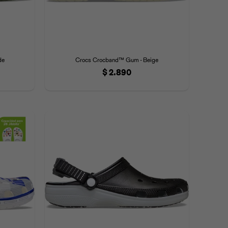
de
Crocs Crocband™ Gum - Beige
$
2.890