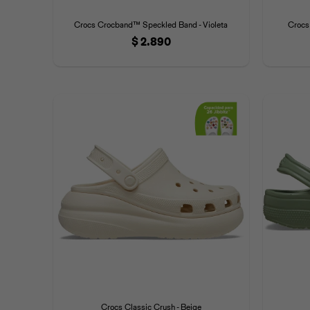
Crocs Crocband™ Speckled Band - Violeta
Crocs
$
2.890
Crocs Classic Crush - Beige