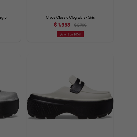
egro
Crocs Classic Clog Elvis - Gris
$
1.953
$
2.790
30