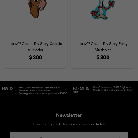
Jibbitz™ Charm Toy Story Caballo -
Jibbitz™ Charm Toy Story Forky -
Multicolor
Multicolor
$
300
$
300
Newsletter
¡Suscribite y recibí todas nuestras novedades!