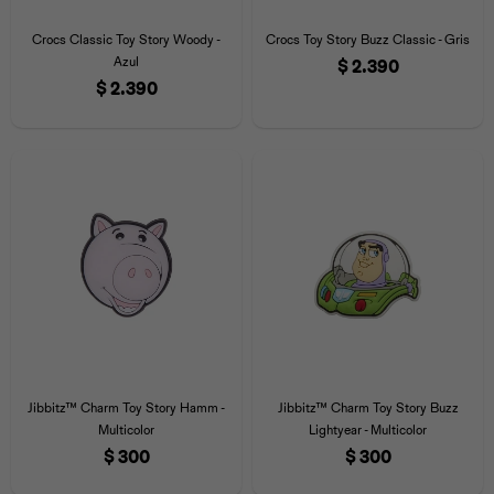
Iconos &
Personajes
Deporte
Emojis
Crocs Classic Toy Story Woody -
Crocs Toy Story Buzz Classic - Gris
Cozzzy
Zapatos
Cozzzy
Off Court
Azul
$
2.390
$
2.390
Off Court
Off Court
Licencias
Licencias
Santa Cruz
Letras &
Comida
Animales
Números
InMotion
Yukon
Licencias
InMotion
Warner Bros
Nickelodeon
NBA
Jibbitz™ Charm Toy Story Hamm -
Jibbitz™ Charm Toy Story Buzz
Multicolor
Lightyear - Multicolor
$
300
$
300
Pokemón
Star Wars
Marvel