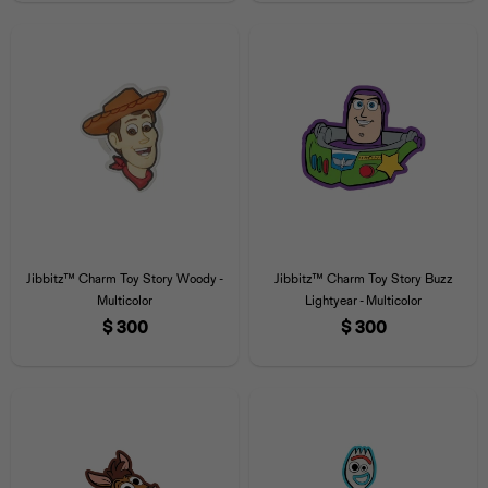
Universal
Disney
Nintendo
Jibbitz™ Charm Toy Story Woody -
Jibbitz™ Charm Toy Story Buzz
Multicolor
Lightyear - Multicolor
$
300
$
300