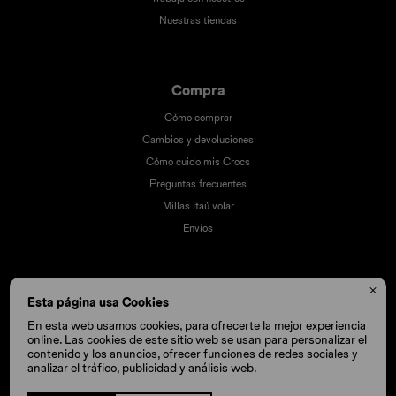
Nuestras tiendas
Compra
Cómo comprar
Cambios y devoluciones
Cómo cuido mis Crocs
Preguntas frecuentes
Millas Itaú volar
Envíos

Esta página usa Cookies
En esta web usamos cookies, para ofrecerte la mejor experiencia
online. Las cookies de este sitio web se usan para personalizar el
contenido y los anuncios, ofrecer funciones de redes sociales y
analizar el tráfico, publicidad y análisis web.