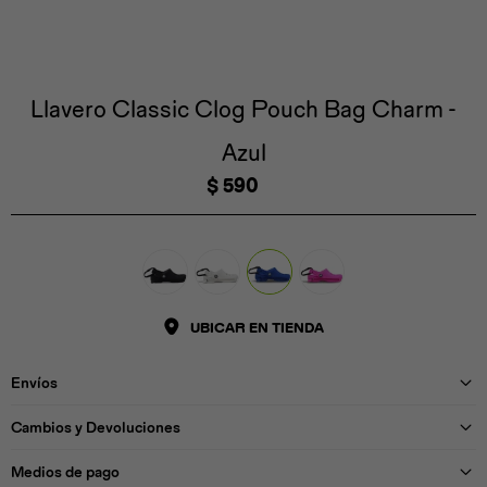
Iconos &
Personajes
Deporte
Emojis
Cozzzy
Zapatos
Cozzzy
Off Court
Off Court
Off Court
Licencias
Llavero Classic Clog Pouch Bag Charm -
Azul
Licencias
Santa Cruz
Letras &
Comida
Animales
Números
$
590
InMotion
Yukon
Licencias
InMotion
UBICAR EN TIENDA
Warner Bros
Nickelodeon
NBA
Envíos
Cambios y Devoluciones
Medios de pago
Pokemón
Star Wars
Marvel