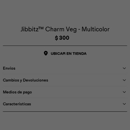
Iconos &
Personajes
Deporte
Emojis
Cozzzy
Zapatos
Cozzzy
Licencias
Off Court
Off Court
Jibbitz™ Charm Veg - Multicolor
$
300
Licencias
Santa Cruz
Letras &
Comida
Animales
Números
UBICAR EN TIENDA
InMotion
Yukon
Envíos
Licencias
Cambios y Devoluciones
InMotion
Warner Bros
Nickelodeon
NBA
Medios de pago
Características
Pokemón
Star Wars
Marvel