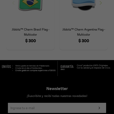
Jibbitz™ Charm Brasil Flag -
Jibbitz™ Charm Argentina Flag -
Multicolor
Multicolor
$
300
$
300
Newsletter
¡Suscribite y recibí todas nuestras novedades!