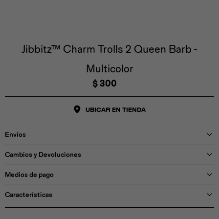
Iconos &
Personajes
Deporte
Emojis
Cozzzy
Zapatos
Cozzzy
Off Court
Off Court
Off Court
Licencias
Jibbitz™ Charm Trolls 2 Queen Barb -
Multicolor
Licencias
Santa Cruz
Letras &
Comida
Animales
Números
$
300
InMotion
Yukon
UBICAR EN TIENDA
Licencias
Envíos
InMotion
Warner Bros
Nickelodeon
NBA
Cambios y Devoluciones
Medios de pago
Características
Pokemón
Star Wars
Marvel