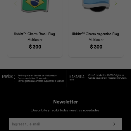
Jibbitz™ Charm Brasil Flag -
Jibbitz™ Charm Argentina Flag -
Multicolor
Multicolor
$
300
$
300
Newsletter
¡Suscribite y recibí todas nuestras novedades!