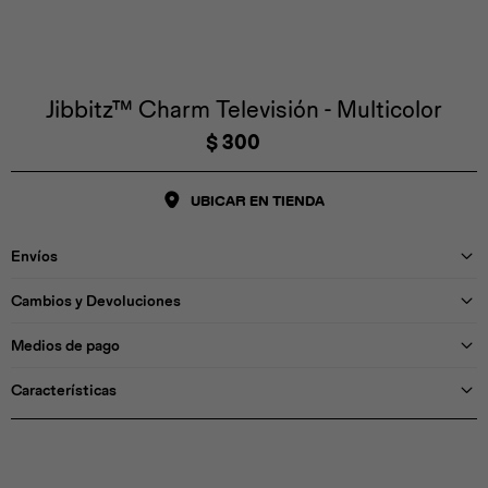
Iconos &
Personajes
Deporte
Emojis
Cozzzy
Zapatos
Cozzzy
Off Court
Off Court
Off Court
Licencias
Jibbitz™ Charm Televisión - Multicolor
$
300
Licencias
Santa Cruz
Letras &
Comida
Animales
Números
UBICAR EN TIENDA
InMotion
Yukon
Envíos
Licencias
Cambios y Devoluciones
InMotion
Warner Bros
Nickelodeon
NBA
Medios de pago
Características
Pokemón
Star Wars
Marvel