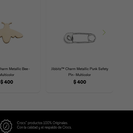
harm Metallic Bee -
Jibbitz™ Charm Metallic Punk Safety
Jibb
Multicolor
Pin - Multicolor
$
400
$
400