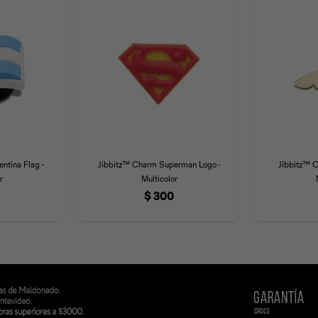
ntina Flag -
Jibbitz™ Charm Superman Logo -
Jibbitz™ C
r
Multicolor
$
300