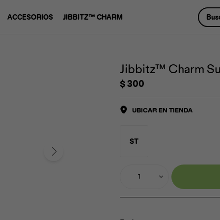
ACCESORIOS
JIBBITZ™ CHARM
Jibbitz™ Charm Su
$
300
UBICAR EN TIENDA
ST
1