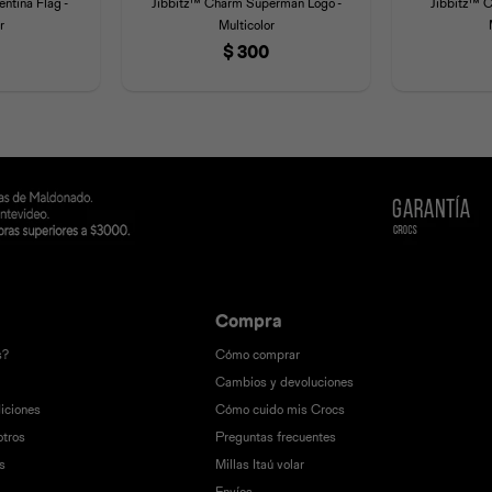
ntina Flag -
Jibbitz™ Charm Superman Logo -
Jibbitz™ C
r
Multicolor
$
300
Compra
s?
Cómo comprar
Cambios y devoluciones
iciones
Cómo cuido mis Crocs
otros
Preguntas frecuentes
s
Millas Itaú volar
Envíos