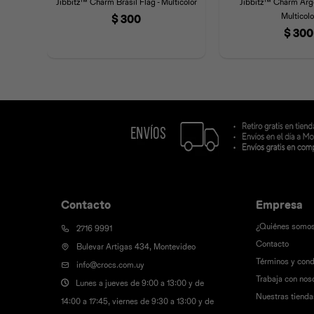
Jibbitz™ Charm Brasil Flag - Multicolor
Jibbitz™ Charm Arge
Multicolo
$
300
$
300
Contacto
Empresa
¿Quiénes somo
2716 9991
Contacto
Bulevar Artigas 434, Montevideo
Términos y cond
info@crocs.com.uy
Trabaja con nos
Lunes a jueves de 9:00 a 13:00 y de
Nuestras tienda
14:00 a 17:45, viernes de 9:30 a 13:00 y de