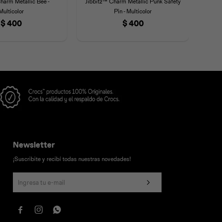
harm Metallic Bee -
Jibbitz™ Charm Metallic Punk Safety
Jibb
Multicolor
Pin - Multicolor
$
400
$
400
Newsletter
¡Suscribite y recibí todas nuestras novedades!


