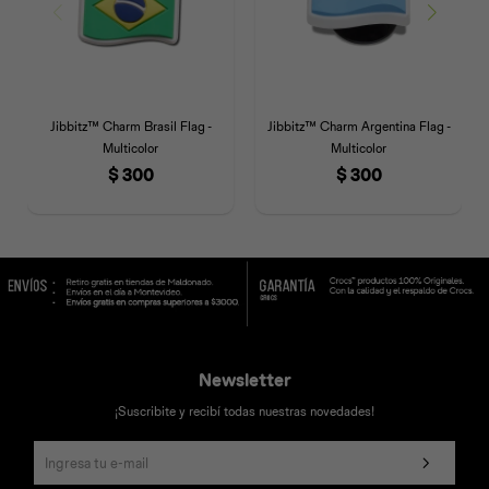
Jibbitz™ Charm Brasil Flag -
Jibbitz™ Charm Argentina Flag -
Multicolor
Multicolor
$
300
$
300
Newsletter
¡Suscribite y recibí todas nuestras novedades!