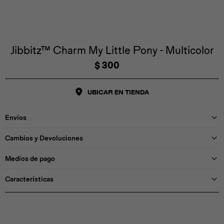
Iconos &
Personajes
Deporte
Emojis
Cozzzy
Zapatos
Cozzzy
Off Court
Off Court
Off Court
Licencias
Jibbitz™ Charm My Little Pony - Multicolor
$
300
Licencias
Santa Cruz
Letras &
Comida
Animales
Números
UBICAR EN TIENDA
InMotion
Yukon
Envíos
Licencias
Cambios y Devoluciones
InMotion
Warner Bros
Nickelodeon
NBA
Medios de pago
Características
Pokemón
Star Wars
Marvel