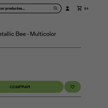
$
0
allic Bee - Multicolor
COMPRAR