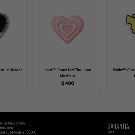
n - Multicolor
Jibbitz™ Charm Led Pink Heart -
Jibbitz™ Char
Multicolor
$
400