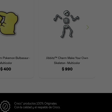
m Pokemon Bulbasaur -
Jibbitz™ Charm Make Your Own
Jibbi
Multicolor
Skeleton - Multicolor
$
400
$
990