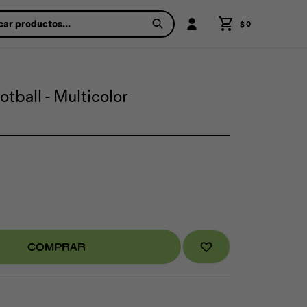
$
0
tball - Multicolor
COMPRAR