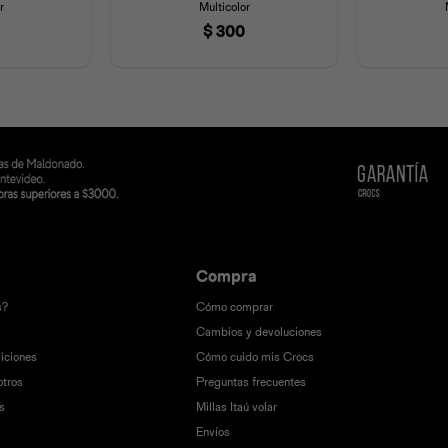
r
Multicolor
$
300
Compra
s?
Cómo comprar
Cambios y devoluciones
iciones
Cómo cuido mis Crocs
otros
Preguntas frecuentes
s
Millas Itaú volar
Envíos