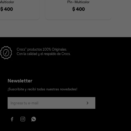
Multicolor
Pin - Multicolor
$
400
$
400
Newsletter
¡Suscribite y recibí todas nuestras novedades!


