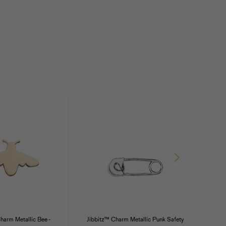
harm Metallic Bee -
Jibbitz™ Charm Metallic Punk Safety
Jibb