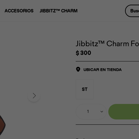
ACCESORIOS
JIBBITZ™ CHARM
Jibbitz™ Charm Foo
$
300
UBICAR EN TIENDA
ST
1