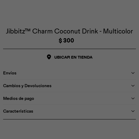
Iconos &
Personajes
Deporte
Emojis
Cozzzy
Zapatos
Cozzzy
Off Court
Off Court
Off Court
Licencias
Jibbitz™ Charm Coconut Drink - Multicolor
$
300
Licencias
Santa Cruz
Letras &
Comida
Animales
Números
UBICAR EN TIENDA
InMotion
Yukon
Envíos
Licencias
Cambios y Devoluciones
InMotion
Warner Bros
Nickelodeon
NBA
Medios de pago
Características
Pokemón
Star Wars
Marvel