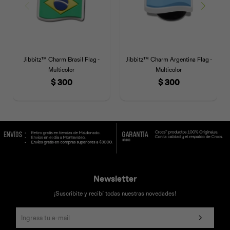
Jibbitz™ Charm Brasil Flag -
Jibbitz™ Charm Argentina Flag -
Multicolor
Multicolor
$
300
$
300
Newsletter
¡Suscribite y recibí todas nuestras novedades!