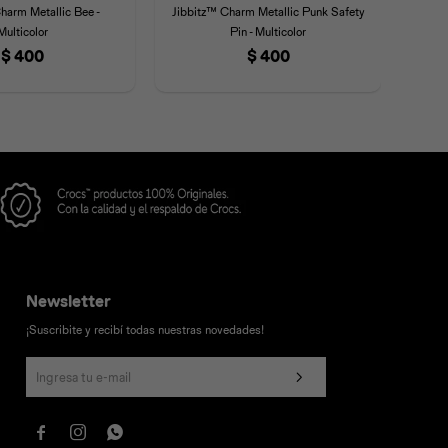
harm Metallic Bee -
Jibbitz™ Charm Metallic Punk Safety
Jibb
Multicolor
Pin - Multicolor
$
400
$
400
Newsletter
¡Suscribite y recibí todas nuestras novedades!


