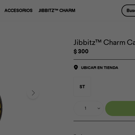
ACCESORIOS
JIBBITZ™ CHARM
Jibbitz™ Charm Cap
$
300
UBICAR EN TIENDA
ST
1