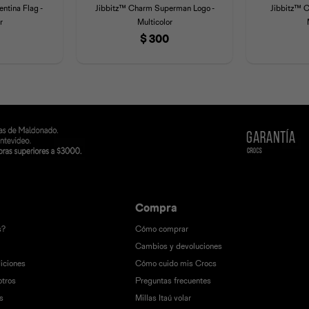
ntina Flag -
Jibbitz™ Charm Superman Logo -
Jibbitz™ C
r
Multicolor
$
300
Compra
s?
Cómo comprar
Cambios y devoluciones
iciones
Cómo cuido mis Crocs
otros
Preguntas frecuentes
s
Millas Itaú volar