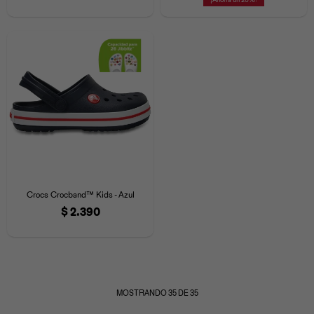
Crocs Crocband™ Kids - Azul
$
2.390
MOSTRANDO
35
DE
35