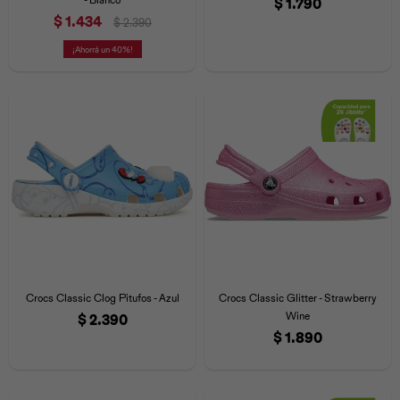
$
1.790
$
1.434
$
2.390
40
Crocs Classic Clog Pitufos - Azul
Crocs Classic Glitter - Strawberry
Wine
$
2.390
$
1.890