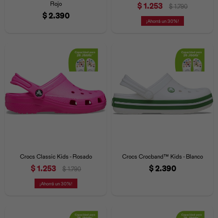
Rojo
$
1.253
$
1.790
$
2.390
30
Crocs Classic Kids - Rosado
Crocs Crocband™ Kids - Blanco
$
1.253
$
2.390
$
1.790
30