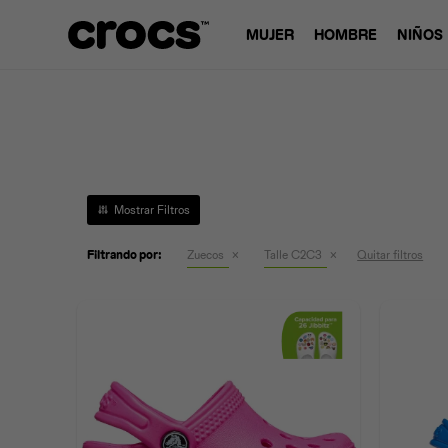
MUJER
HOMBRE
NIÑOS
Filtrando por:
Zuecos
Talle C2C3
Quitar filtros