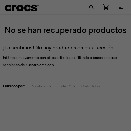

Comprar Mujer
Comprar Hombre
Comprar Niños
Llaveros
Jibbitz™ Charm Pack
No se han recuperado productos
New Arrivals
New Arrivals
Por estilo
Medias
Jibbitz™ Charm
¡Lo sentimos! No hay productos en esta sección.
Por estilo
Por estilo
Colecciones
Zuecos
Inténtalo nuevamente con otros criterios de filtrado o busca en otras
secciones de nuestro catálogo.
Colecciones
Colecciones
New Arrivals
Zuecos
Zuecos
Pantuflas
Crocband™
Ojotas
Crocband™
Ojotas
Crocband™
Sandalias
Classic
Filtrando por:
Sandalias
Talle C7
Quitar filtros
Viajes &
Metálicos
Naturaleza
Sandalias
Classic
Sandalias
Classic
Championes
Lined
Hobbies
Championes
Crocs Trabajo
Championes
Crocs Trabajo
Botas
Literide™
Botas
Lined
Botas
Lined
Off Court