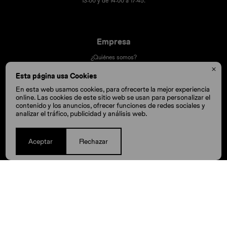
13:00 y de 14:00 a 17:45.
Empresa
¿Quiénes somos?
Contacto

Esta página usa Cookies
Términos y condiciones
En esta web usamos cookies, para ofrecerte la mejor experiencia
Trabaja con nosotros
online. Las cookies de este sitio web se usan para personalizar el
contenido y los anuncios, ofrecer funciones de redes sociales y
Nuestras tiendas
analizar el tráfico, publicidad y análisis web.
Aceptar
Rechazar
Compra
Cómo comprar
Cambios y devoluciones
Cómo cuido mis Crocs
Preguntas frecuentes
Millas Itaú volar
Envíos