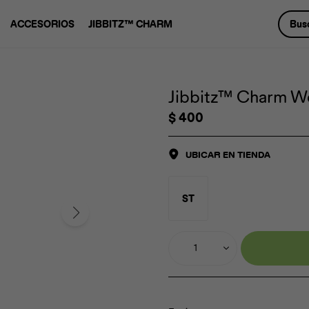
ACCESORIOS
JIBBITZ™ CHARM
Jibbitz™ Charm We
$
400
UBICAR EN TIENDA
ST
1