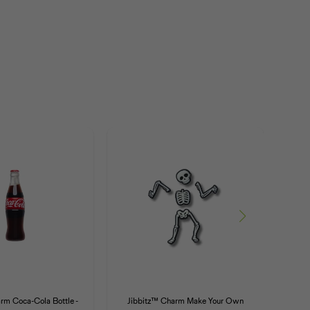
rm Coca-Cola Bottle -
Jibbitz™ Charm Make Your Own
Jibbi