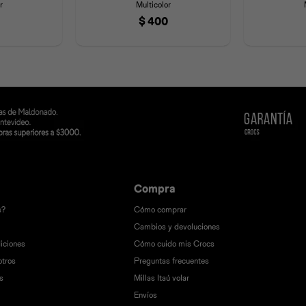
r
Multicolor
$
400
Compra
s?
Cómo comprar
Cambios y devoluciones
iciones
Cómo cuido mis Crocs
otros
Preguntas frecuentes
s
Millas Itaú volar
Envíos