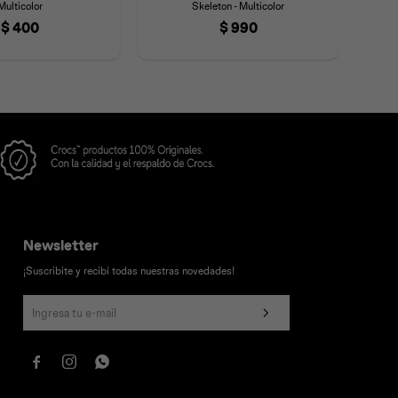
Multicolor
Skeleton - Multicolor
$
400
$
990
Newsletter
¡Suscribite y recibí todas nuestras novedades!


