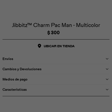
Iconos &
Personajes
Deporte
Emojis
Cozzzy
Zapatos
Cozzzy
Off Court
Off Court
Off Court
Licencias
Jibbitz™ Charm Pac Man - Multicolor
$
300
Licencias
Santa Cruz
Letras &
Comida
Animales
Números
UBICAR EN TIENDA
InMotion
Yukon
Envíos
Licencias
Cambios y Devoluciones
InMotion
Warner Bros
Nickelodeon
NBA
Medios de pago
Características
Pokemón
Star Wars
Marvel