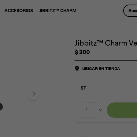
ACCESORIOS
JIBBITZ™ CHARM
Jibbitz™ Charm Ver
$
300
UBICAR EN TIENDA
ST
1