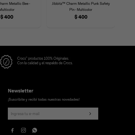
harm Metallic Bee -
Jibbitz™ Charm Metallic Punk Safety
Jibb
Multicolor
Pin - Multicolor
$
400
$
400
Newsletter
¡Suscribite y recibí todas nuestras novedades!


