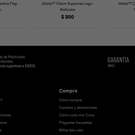
ntina Flag -
Jibbitz™ Charm Superman Logo -
Jibbitz™ C
r
Multicolor
$
300
Compra
s?
Cómo comprar
Cambios y devoluciones
iciones
Cómo cuido mis Crocs
otros
Preguntas frecuentes
s
Millas Itaú volar