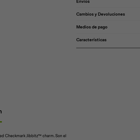
Envíos
Cambios y Devoluciones
Medios de pago
Características
n
fied Checkmark Jibbitz™ charm. Son el