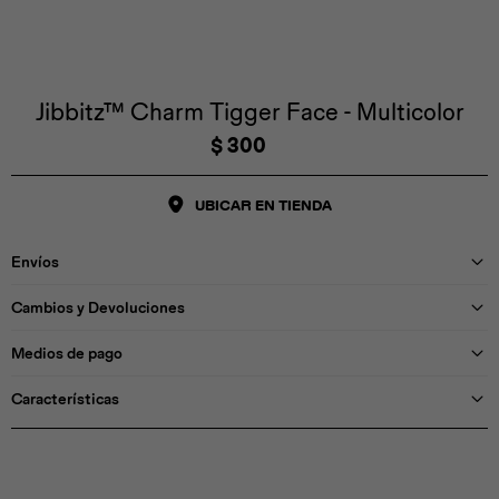
Iconos &
Personajes
Deporte
Emojis
Cozzzy
Zapatos
Cozzzy
Off Court
Off Court
Off Court
Licencias
Jibbitz™ Charm Tigger Face - Multicolor
$
300
Licencias
Santa Cruz
Letras &
Comida
Animales
Números
UBICAR EN TIENDA
InMotion
Yukon
Envíos
Licencias
Cambios y Devoluciones
InMotion
Warner Bros
Nickelodeon
NBA
Medios de pago
Características
Pokemón
Star Wars
Marvel