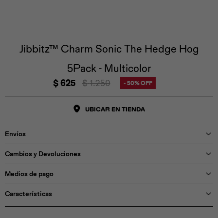
Iconos &
Personajes
Deporte
Emojis
Cozzzy
Zapatos
Cozzzy
Off Court
Off Court
Off Court
Licencias
Jibbitz™ Charm Sonic The Hedge Hog
5Pack - Multicolor
Licencias
Santa Cruz
Letras &
Comida
Animales
Números
$
625
$
1.250
50
InMotion
Yukon
UBICAR EN TIENDA
Licencias
Envíos
InMotion
Warner Bros
Nickelodeon
NBA
Cambios y Devoluciones
Medios de pago
Características
Pokemón
Star Wars
Marvel