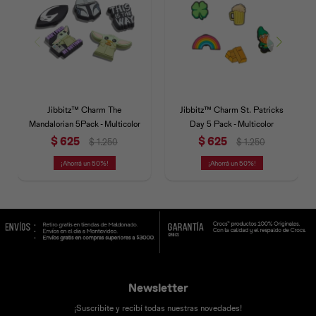
Jibbitz™ Charm The
Jibbitz™ Charm St. Patricks
Mandalorian 5Pack - Multicolor
Day 5 Pack - Multicolor
$
625
$
625
$
1.250
$
1.250
50
50
Newsletter
¡Suscribite y recibí todas nuestras novedades!