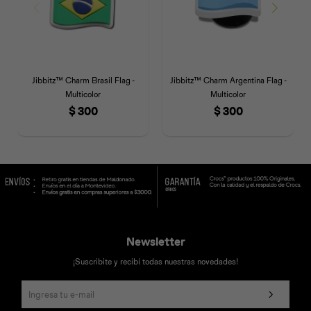
Jibbitz™ Charm Brasil Flag -
Jibbitz™ Charm Argentina Flag -
Multicolor
Multicolor
$
300
$
300
Newsletter
¡Suscribite y recibí todas nuestras novedades!