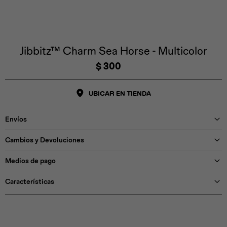
Iconos &
Personajes
Deporte
Emojis
Cozzzy
Zapatos
Cozzzy
Off Court
Off Court
Off Court
Licencias
Jibbitz™ Charm Sea Horse - Multicolor
$
300
Licencias
Santa Cruz
Letras &
Comida
Animales
Números
UBICAR EN TIENDA
InMotion
Yukon
Envíos
Licencias
Cambios y Devoluciones
InMotion
Warner Bros
Nickelodeon
NBA
Medios de pago
Características
Pokemón
Star Wars
Marvel