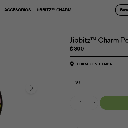
ACCESORIOS
JIBBITZ™ CHARM
Jibbitz™ Charm Poo
$
300
UBICAR EN TIENDA
ST
1