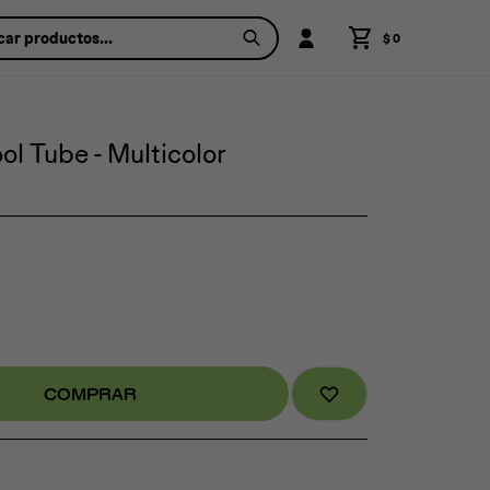
$
0
l Tube - Multicolor
COMPRAR