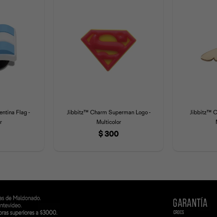
ntina Flag -
Jibbitz™ Charm Superman Logo -
Jibbitz™ C
r
Multicolor
$
300