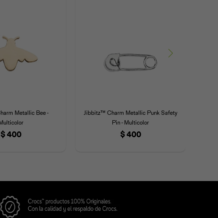
harm Metallic Bee -
Jibbitz™ Charm Metallic Punk Safety
Jibb
Multicolor
Pin - Multicolor
$
400
$
400