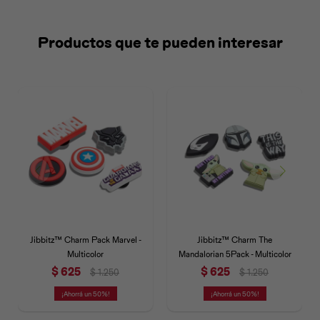
Productos que te pueden interesar
Universal
Disney
Nintendo
Jibbitz™ Charm Pack Marvel -
Jibbitz™ Charm The
Multicolor
Mandalorian 5Pack - Multicolor
$
625
$
625
$
1.250
$
1.250
50
50