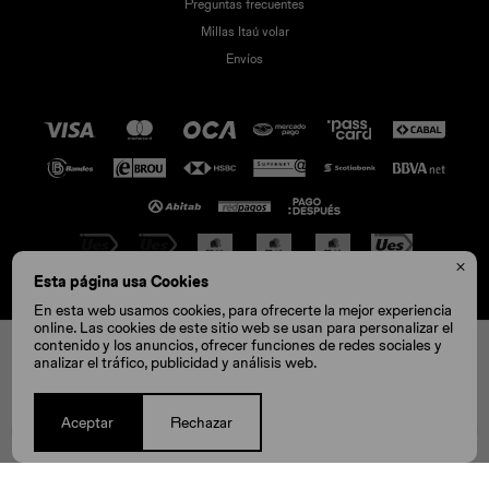
Preguntas frecuentes
Millas Itaú volar
Envíos

Esta página usa Cookies
© Copyright 2026 / Crocs
En esta web usamos cookies, para ofrecerte la mejor experiencia
online. Las cookies de este sitio web se usan para personalizar el
contenido y los anuncios, ofrecer funciones de redes sociales y
analizar el tráfico, publicidad y análisis web.
ST
Aceptar
Rechazar
1
COMPRAR
Fenicio