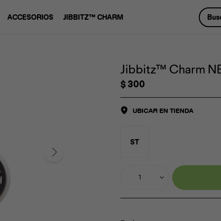
ACCESORIOS
JIBBITZ™ CHARM
Jibbitz™ Charm NB
$
300
UBICAR EN TIENDA
ST
1