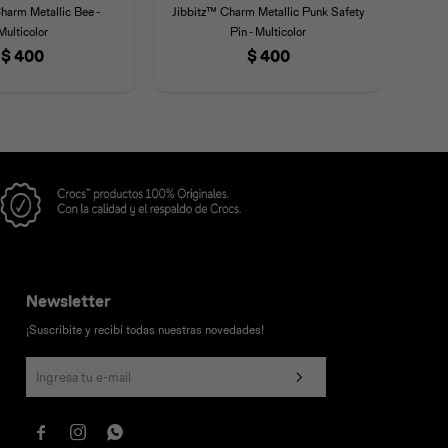
harm Metallic Bee -
Jibbitz™ Charm Metallic Punk Safety
Jibb
Multicolor
Pin - Multicolor
$
400
$
400
Newsletter
¡Suscribite y recibí todas nuestras novedades!


