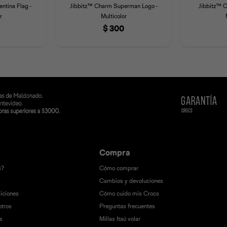
ntina Flag -
Jibbitz™ Charm Superman Logo -
Jibbitz™ C
r
Multicolor
$
300
Compra
s?
Cómo comprar
Cambios y devoluciones
iciones
Cómo cuido mis Crocs
otros
Preguntas frecuentes
s
Millas Itaú volar