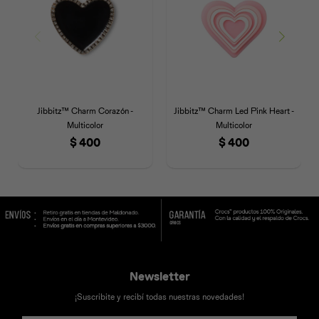
Jibbitz™ Charm Corazón -
Jibbitz™ Charm Led Pink Heart -
Multicolor
Multicolor
$
400
$
400
Newsletter
¡Suscribite y recibí todas nuestras novedades!