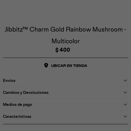
Iconos &
Personajes
Deporte
Emojis
Cozzzy
Zapatos
Cozzzy
Off Court
Off Court
Off Court
Licencias
Jibbitz™ Charm Gold Rainbow Mushroom -
Multicolor
Licencias
Santa Cruz
Letras &
Comida
Animales
Números
$
400
InMotion
Yukon
UBICAR EN TIENDA
Licencias
Envíos
InMotion
Warner Bros
Nickelodeon
NBA
Cambios y Devoluciones
Medios de pago
Características
Pokemón
Star Wars
Marvel