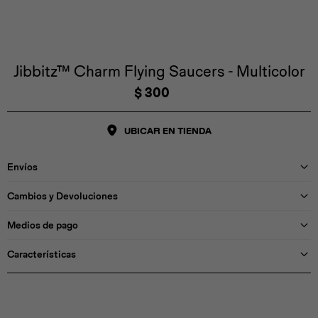
Iconos &
Personajes
Deporte
Emojis
Cozzzy
Zapatos
Cozzzy
Off Court
Off Court
Off Court
Licencias
Jibbitz™ Charm Flying Saucers - Multicolor
$
300
Licencias
Santa Cruz
Letras &
Comida
Animales
Números
UBICAR EN TIENDA
InMotion
Yukon
Envíos
Licencias
Cambios y Devoluciones
InMotion
Warner Bros
Nickelodeon
NBA
Medios de pago
Características
Pokemón
Star Wars
Marvel