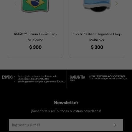
Jibbitz™ Charm Brasil Flag -
Jibbitz™ Charm Argentina Flag -
Multicolor
Multicolor
$
300
$
300
Newsletter
¡Suscribite y recibí todas nuestras novedades!