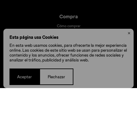
Compra
Cómo comprar
Cambios y devoluciones

Esta página usa Cookies
Cómo cuido mis Crocs
En esta web usamos cookies, para ofrecerte la mejor experiencia
Preguntas frecuentes
online. Las cookies de este sitio web se usan para personalizar el
contenido y los anuncios, ofrecer funciones de redes sociales y
Millas Itaú volar
analizar el tráfico, publicidad y análisis web.
Envíos
Aceptar
Rechazar
© Copyright 2026 / Crocs