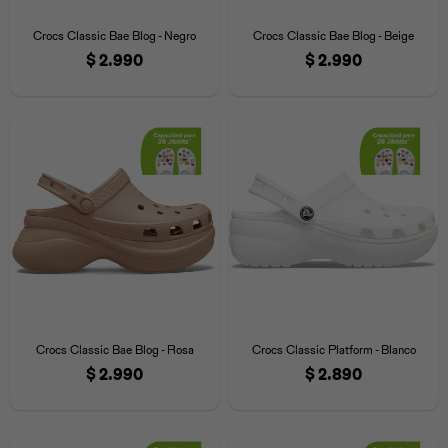
Iconos &
Personajes
Deporte
Emojis
Crocs Classic Bae Blog - Negro
Crocs Classic Bae Blog - Beige
Cozzzy
Zapatos
Cozzzy
Off Court
$
2.990
$
2.990
Off Court
Off Court
Licencias
Licencias
Santa Cruz
Letras &
Comida
Animales
Números
InMotion
Yukon
Licencias
InMotion
Warner Bros
Nickelodeon
NBA
Crocs Classic Bae Blog - Rosa
Crocs Classic Platform - Blanco
$
2.990
$
2.890
Pokemón
Star Wars
Marvel