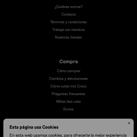
¿Quiénes somos?
Contacto
Términos y condiciones
Trabaja con nosotros
Nuestras tiendas
Compra
Cómo comprar
Cambios y devoluciones
Cómo cuido mis Crocs
Preguntas frecuentes
Millas Itaú volar
Envíos

Esta página usa Cookies
En esta web usamos cookies, para ofrecerte la mejor experiencia